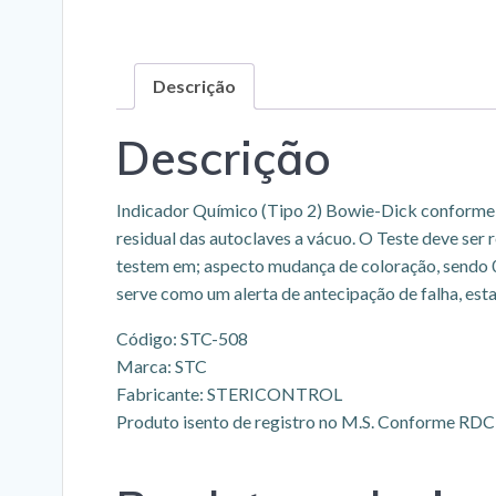
Descrição
Descrição
Indicador Químico (Tipo 2) Bowie-Dick conforme 
residual das autoclaves a vácuo. O Teste deve ser
testem em; aspecto mudança de coloração, sendo 0
serve como um alerta de antecipação de falha, es
Código: STC-508
Marca: STC
Fabricante: STERICONTROL
Produto isento de registro no M.S. Conforme RDC